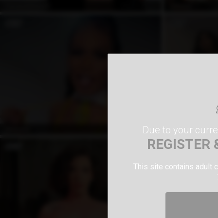
Hors Ligne
FernandaSweett
Celestet
Due to your curre
Hors Ligne
dirtysara
AsianSEXgodde
REGISTER 
This site contains adult 