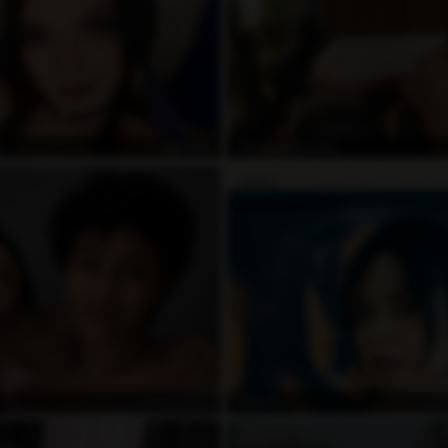
gratuit
x
ChrissyMonroeXx
Hors Ligne
sofia19