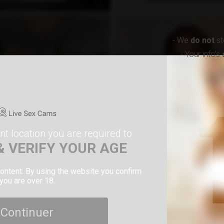
Hors Ligne
- We
do not
st
- Your info’s
nt location you are required to
Hors Ligne
ssX
Camilapetthitt
& VERIFY YOUR AGE
content. By using the website you confirm
you are over 18.
Continuer