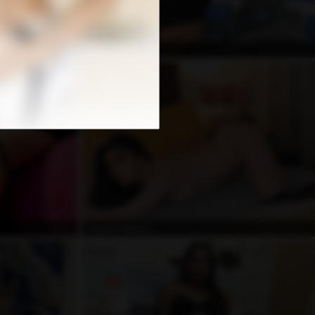
Hors Ligne
Hors Ligne
MichyGrey_
Hors Ligne
Hors Ligne
SweetVickyTSx