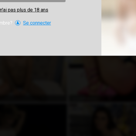
 n'ai pas plus de 18 ans
Hors Ligne
h
KhimRathakak
mbre?
Se connecter
Hors Ligne
lunasantana01