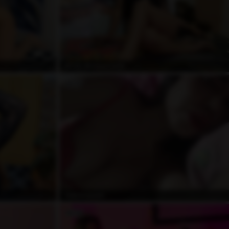
Hors Ligne
Hors Ligne
WOW_8inchesCOCK
Hors Ligne
Hors Ligne
TsMistress69