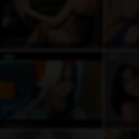
gratuit
BabySoffia490
GiftedCockJamX
Hors Ligne
UrBigHugeCock
valeria593